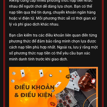
Rikvip cung cấp nhiều phương thức nạp tiền khác
nhau để người chơi dễ dàng lựa chọn. Bạn có thể
nạp tiền qua thẻ tín dụng, chuyển khoản ngân hàng
hoặc ví điện tử. Mỗi phương thức sẽ có thời gian xử
lý và phí giao dịch khác nhau.
Bạn cần kiểm tra các điều khoản liên quan đến từng
phương thức để đảm bảo rằng mình chọn lựa được
cách nạp tiền phù hợp nhất. Ngoài ra, lưu ý rằng một
số phương thức nạp tiền có thể yêu cầu bạn xác
minh danh tính trước khi giao dịch.