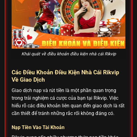
Khái quát về điều khoản điều kiện nhà cái Rikvip
Các Điều Khoản Điều Kiện Nhà Cái Rikvip
Về Giao Dịch
Giao dịch nạp và rút tiền là một phần quan trọng
trong trải nghiệm cá cược của bạn tại Rikvip. Việc
hiểu rõ các điều khoản liên quan đến giao dịch là rất
cần thiết để tránh những rắc rối không đáng có.
Nạp Tiền Vào Tài Khoản