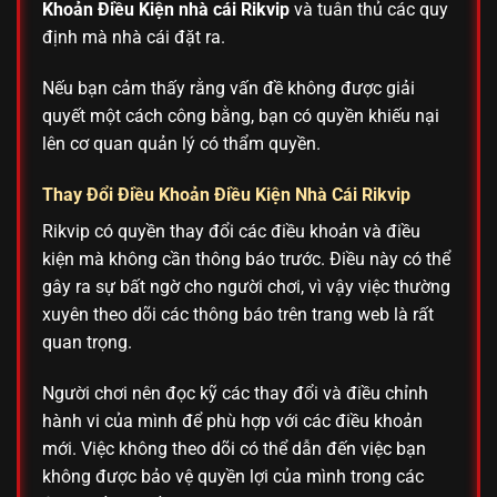
Khoản Điều Kiện nhà cái Rikvip
và tuân thủ các quy
định mà nhà cái đặt ra.
Nếu bạn cảm thấy rằng vấn đề không được giải
quyết một cách công bằng, bạn có quyền khiếu nại
lên cơ quan quản lý có thẩm quyền.
Thay Đổi Điều Khoản Điều Kiện Nhà Cái Rikvip
Rikvip có quyền thay đổi các điều khoản và điều
kiện mà không cần thông báo trước. Điều này có thể
gây ra sự bất ngờ cho người chơi, vì vậy việc thường
xuyên theo dõi các thông báo trên trang web là rất
quan trọng.
Người chơi nên đọc kỹ các thay đổi và điều chỉnh
hành vi của mình để phù hợp với các điều khoản
mới. Việc không theo dõi có thể dẫn đến việc bạn
không được bảo vệ quyền lợi của mình trong các