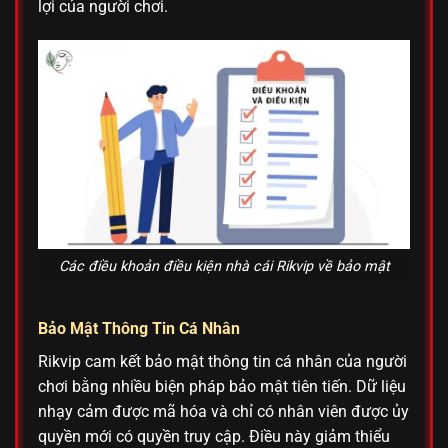
lợi của người chơi.
Các điều khoản điều kiện nhà cái Rikvip về bảo mật
Bảo Mật Thông Tin Cá Nhân
Rikvip cam kết bảo mật thông tin cá nhân của người
chơi bằng nhiều biện pháp bảo mật tiên tiến. Dữ liệu
nhạy cảm được mã hóa và chỉ có nhân viên được ủy
quyền mới có quyền truy cập. Điều này giảm thiểu