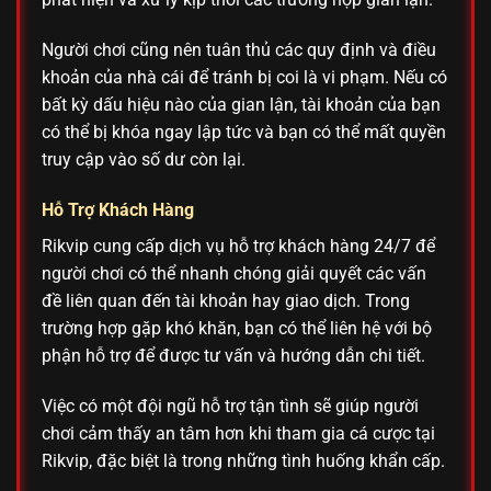
Người chơi cũng nên tuân thủ các quy định và điều
khoản của nhà cái để tránh bị coi là vi phạm. Nếu có
bất kỳ dấu hiệu nào của gian lận, tài khoản của bạn
có thể bị khóa ngay lập tức và bạn có thể mất quyền
truy cập vào số dư còn lại.
Hỗ Trợ Khách Hàng
Rikvip cung cấp dịch vụ hỗ trợ khách hàng 24/7 để
người chơi có thể nhanh chóng giải quyết các vấn
đề liên quan đến tài khoản hay giao dịch. Trong
trường hợp gặp khó khăn, bạn có thể liên hệ với bộ
phận hỗ trợ để được tư vấn và hướng dẫn chi tiết.
Việc có một đội ngũ hỗ trợ tận tình sẽ giúp người
chơi cảm thấy an tâm hơn khi tham gia cá cược tại
Rikvip, đặc biệt là trong những tình huống khẩn cấp.