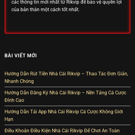
các thông tin mới nhất từ Rikvip để bảo vệ quyền lợi
của bản thân một cách tốt nhất.
BÀI VIẾT MỚI
Hướng Dẫn Rút Tiền Nhà Cái Rikvip – Thao Tác Đơn Giản,
Nhanh Chóng
Hướng Dẫn Đăng Ký Nhà Cái Rikvip – Nền Tảng Cá Cược
Đỉnh Cao
Hướng Dẫn Tải App Nhà Cái Rikvip Cá Cược Không Giới
Hạn
Điều Khoản Điều Kiện Nhà Cái Rikvip Để Chơi An Toàn