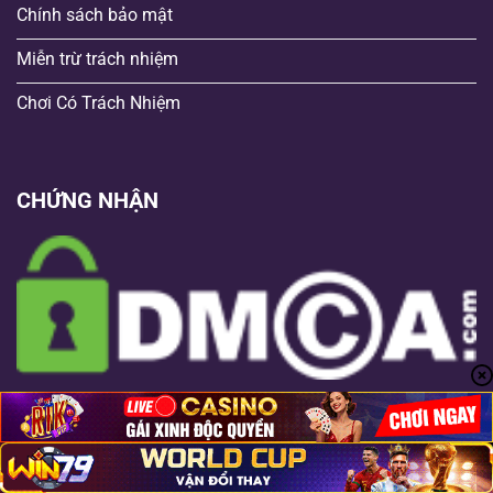
Chính sách bảo mật
Miễn trừ trách nhiệm
Chơi Có Trách Nhiệm
CHỨNG NHẬN
Copyright 2026 © https://freelovetarotreading.us.com/