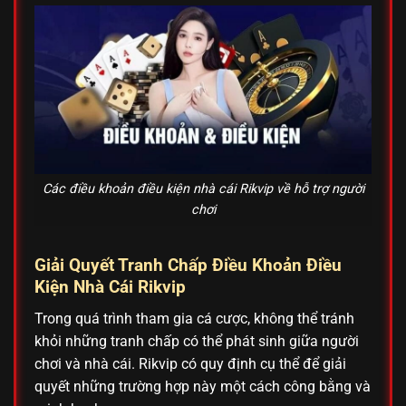
Các điều khoản điều kiện nhà cái Rikvip về hỗ trợ người
chơi
Giải Quyết Tranh Chấp Điều Khoản Điều
Kiện Nhà Cái Rikvip
Trong quá trình tham gia cá cược, không thể tránh
khỏi những tranh chấp có thể phát sinh giữa người
chơi và nhà cái. Rikvip có quy định cụ thể để giải
quyết những trường hợp này một cách công bằng và