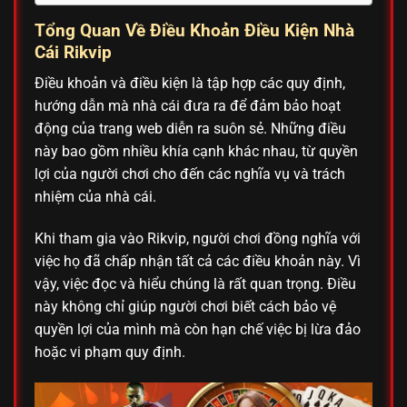
Tổng Quan Về Điều Khoản Điều Kiện Nhà
Cái Rikvip
Điều khoản và điều kiện là tập hợp các quy định,
hướng dẫn mà nhà cái đưa ra để đảm bảo hoạt
động của trang web diễn ra suôn sẻ. Những điều
này bao gồm nhiều khía cạnh khác nhau, từ quyền
lợi của người chơi cho đến các nghĩa vụ và trách
nhiệm của nhà cái.
Khi tham gia vào Rikvip, người chơi đồng nghĩa với
việc họ đã chấp nhận tất cả các điều khoản này. Vì
vậy, việc đọc và hiểu chúng là rất quan trọng. Điều
này không chỉ giúp người chơi biết cách bảo vệ
quyền lợi của mình mà còn hạn chế việc bị lừa đảo
hoặc vi phạm quy định.