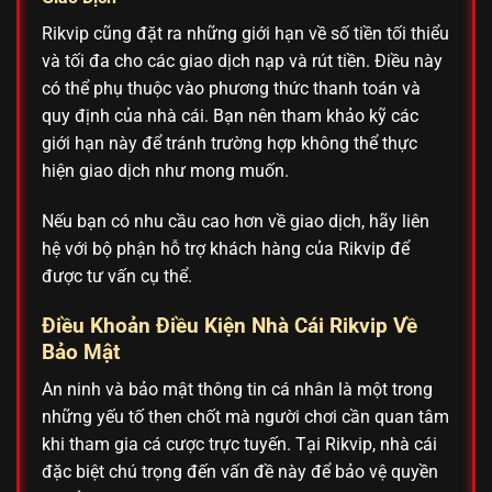
Rikvip cũng đặt ra những giới hạn về số tiền tối thiểu
và tối đa cho các giao dịch nạp và rút tiền. Điều này
có thể phụ thuộc vào phương thức thanh toán và
quy định của nhà cái. Bạn nên tham khảo kỹ các
giới hạn này để tránh trường hợp không thể thực
hiện giao dịch như mong muốn.
Nếu bạn có nhu cầu cao hơn về giao dịch, hãy liên
hệ với bộ phận hỗ trợ khách hàng của Rikvip để
được tư vấn cụ thể.
Điều Khoản Điều Kiện Nhà Cái Rikvip Về
Bảo Mật
An ninh và bảo mật thông tin cá nhân là một trong
những yếu tố then chốt mà người chơi cần quan tâm
khi tham gia cá cược trực tuyến. Tại Rikvip, nhà cái
đặc biệt chú trọng đến vấn đề này để bảo vệ quyền