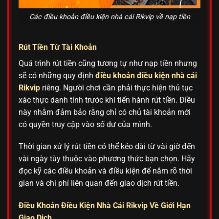
Các điều khoản điều kiện nhà cái Rikvip về nạp tiền
Rút Tiền Từ Tài Khoản
Quá trình rút tiền cũng tương tự như nạp tiền nhưng
sẽ có những quy định
điều khoản điều kiện nhà cái
Rikvip
riêng. Người chơi cần phải thực hiện thủ tục
xác thực danh tính trước khi tiến hành rút tiền. Điều
này nhằm đảm bảo rằng chỉ có chủ tài khoản mới
có quyền truy cập vào số dư của mình.
Thời gian xử lý rút tiền có thể kéo dài từ vài giờ đến
vài ngày tùy thuộc vào phương thức bạn chọn. Hãy
đọc kỹ các điều khoản và điều kiện để nắm rõ thời
gian và chi phí liên quan đến giao dịch rút tiền.
Điều Khoản Điều Kiện Nhà Cái Rikvip Về Giới Hạn
Giao Dịch