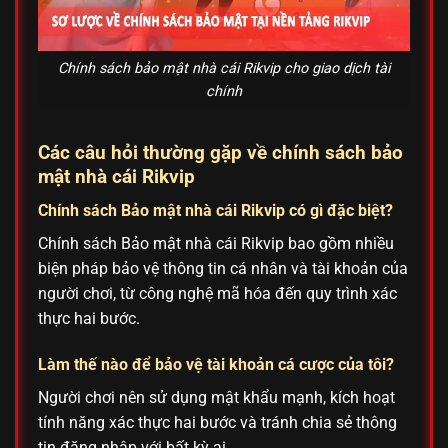
Chính sách bảo mật nhà cái Rikvip cho giao dịch tài
chính
Các câu hỏi thường gặp về chính sách bảo
mật nhà cái Rikvip
Chính sách Bảo mật nhà cái Rikvip có gì đặc biệt?
Chính sách Bảo mật nhà cái Rikvip bao gồm nhiều
biện pháp bảo vệ thông tin cá nhân và tài khoản của
người chơi, từ công nghệ mã hóa đến quy trình xác
thực hai bước.
Làm thế nào để bảo vệ tài khoản cá cược của tôi?
Người chơi nên sử dụng mật khẩu mạnh, kích hoạt
tính năng xác thực hai bước và tránh chia sẻ thông
tin đăng nhập với bất kỳ ai.