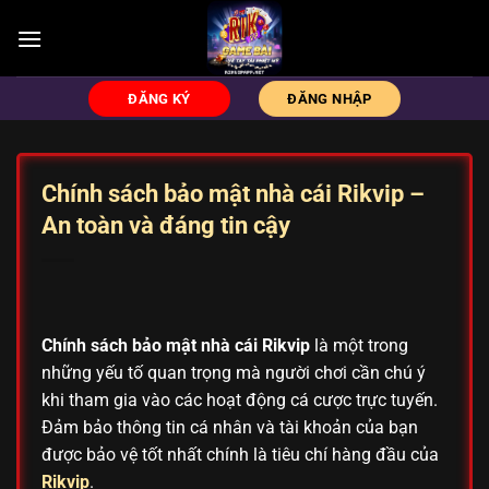
Chuyển
đến
nội
dung
ĐĂNG KÝ
ĐĂNG NHẬP
Chính sách bảo mật nhà cái Rikvip –
An toàn và đáng tin cậy
Chính sách bảo mật nhà cái Rikvip
là một trong
những yếu tố quan trọng mà người chơi cần chú ý
khi tham gia vào các hoạt động cá cược trực tuyến.
Đảm bảo thông tin cá nhân và tài khoản của bạn
được bảo vệ tốt nhất chính là tiêu chí hàng đầu của
Rikvip
.