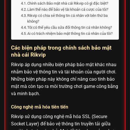
Chính sách Bảo mật nhà cái Rikvip có gì đặc biệt?
Làm thế nào để bảo vệ tài khoản cá cược của tôi?
Rikvip có chia sẻ thông tin cá nhân với bên thứ ba
không?
Tôi có thể yêu cầu sửa đổi thông tin cá nhân không?
Ai có trách nhiệm bảo mật thông tin cá nhân của tôi?
Các biện pháp trong chính sách bảo mật
nhà cái Rikvip
Rikvip áp dụng nhiều biện pháp bảo mật khác nhau
nhằm bảo vệ thông tin và tài khoản của người chơi.
Những biện pháp này không chỉ nâng cao tính bảo
mật mà còn tạo ra môi trường chơi game công bằng
và minh bạch.
Công nghệ mã hóa tiên tiến
Rikvip sử dụng công nghệ mã hóa SSL (Secure
Socket Layer) để bảo vệ thông tin truyền tải giữa