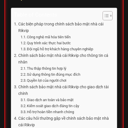
Table of Contents
Các biện pháp trong chính sách bảo mật nhà cái
Rikvip
Công nghệ mã hóa tiên tiến
Quy trình xác thực hai bước
Đội ngũ hỗ trợ khách hàng chuyên nghiệp
Chính sách bảo mật nhà cái Rikvip cho thông tin cá
nhân
Thu thập thông tin hợp lý
Sử dụng thông tin đúng mục đích
Quyền lợi của người chơi
Chính sách bảo mật nhà cái Rikvip cho giao dịch tài
chính
Giao dịch an toàn và bảo mật
Kiểm soát giao dịch đáng tin cậy
Hỗ trợ hoàn tiền nhanh chóng
Các câu hỏi thường gặp về chính sách bảo mật nhà
cái Rikvip