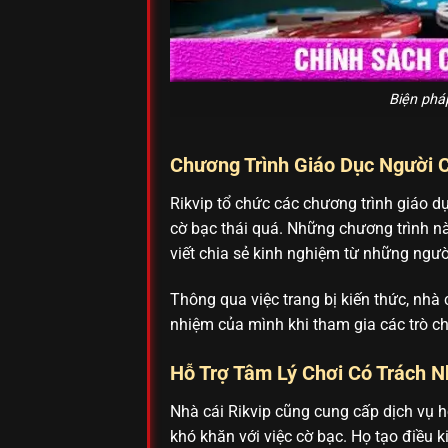
Biện pháp
Chương Trình Giáo Dục Người 
Rikvip tổ chức các chương trình giáo d
cờ bạc thái quá. Những chương trình n
viết chia sẻ kinh nghiệm từ những ngườ
Thông qua việc trang bị kiến thức, nhà 
nhiệm của mình khi tham gia các trò ch
Hỗ Trợ Tâm Lý Chơi Có Trách N
Nhà cái Rikvip cũng cung cấp dịch vụ 
khó khăn với việc cờ bạc. Họ tạo điều k