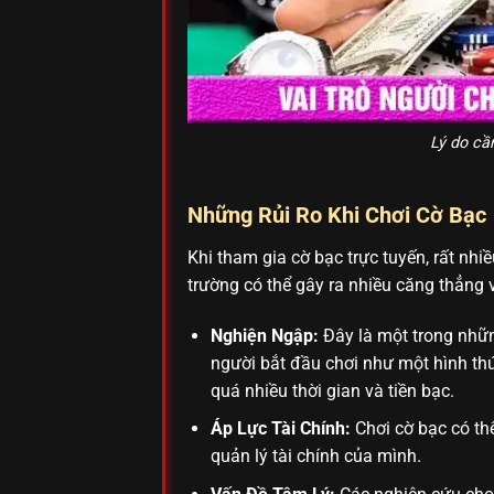
Lý do cầ
Những Rủi Ro Khi Chơi Cờ Bạc
Khi tham gia cờ bạc trực tuyến, rất n
trường có thể gây ra nhiều căng thẳng 
Nghiện Ngập:
Đây là một trong nhữn
người bắt đầu chơi như một hình thức
quá nhiều thời gian và tiền bạc.
Áp Lực Tài Chính:
Chơi cờ bạc có th
quản lý tài chính của mình.