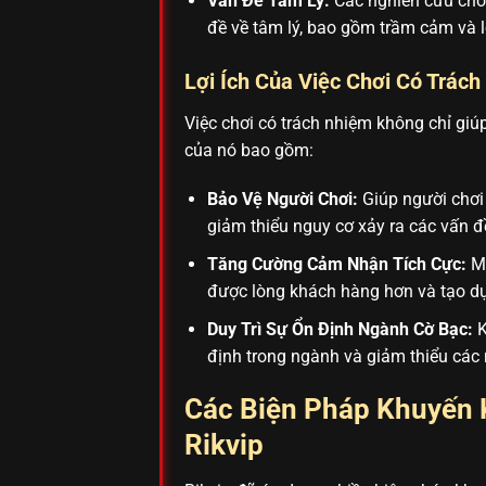
Vấn Đề Tâm Lý:
Các nghiên cứu cho 
đề về tâm lý, bao gồm trầm cảm và l
Lợi Ích Của Việc Chơi Có Trách
Việc chơi có trách nhiệm không chỉ giúp
của nó bao gồm:
Bảo Vệ Người Chơi:
Giúp người chơi 
giảm thiểu nguy cơ xảy ra các vấn đ
Tăng Cường Cảm Nhận Tích Cực:
Mộ
được lòng khách hàng hơn và tạo d
Duy Trì Sự Ổn Định Ngành Cờ Bạc:
K
định trong ngành và giảm thiểu các r
Các Biện Pháp Khuyến 
Rikvip