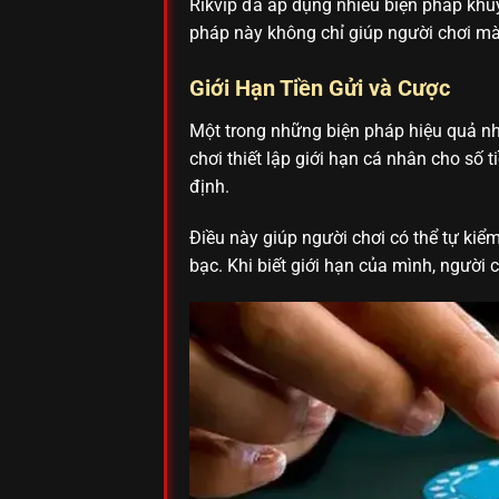
Rikvip đã áp dụng nhiều biện pháp khu
pháp này không chỉ giúp người chơi mà
Giới Hạn Tiền Gửi và Cược
Một trong những biện pháp hiệu quả n
chơi thiết lập giới hạn cá nhân cho số
định.
Điều này giúp người chơi có thể tự kiểm
bạc. Khi biết giới hạn của mình, người