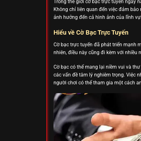
Trong thế giới cờ bạc trực tuyến ngày n
Không chỉ liên quan đến việc đảm bảo 
ảnh hưởng đến cả hình ảnh của lĩnh vự
Hiểu về Cờ Bạc Trực Tuyến
Cờ bạc trực tuyến đã phát triển mạnh 
nhiên, điều này cũng đi kèm với nhiều r
Cờ bạc có thể mang lại niềm vui và thư
các vấn đề tâm lý nghiêm trọng. Việc n
người chơi có thể tham gia một cách an