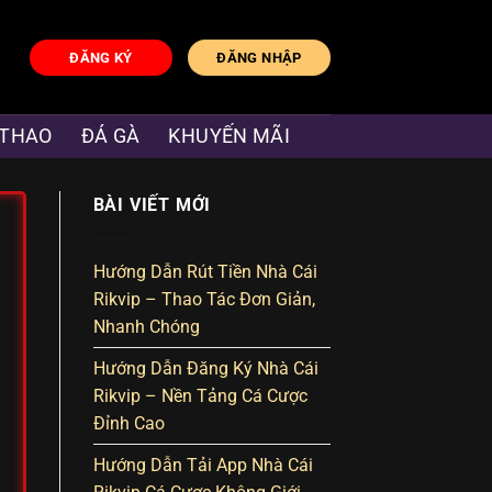
ĐĂNG KÝ
ĐĂNG NHẬP
 THAO
ĐÁ GÀ
KHUYẾN MÃI
BÀI VIẾT MỚI
Hướng Dẫn Rút Tiền Nhà Cái
Rikvip – Thao Tác Đơn Giản,
Nhanh Chóng
Hướng Dẫn Đăng Ký Nhà Cái
Rikvip – Nền Tảng Cá Cược
Đỉnh Cao
Hướng Dẫn Tải App Nhà Cái