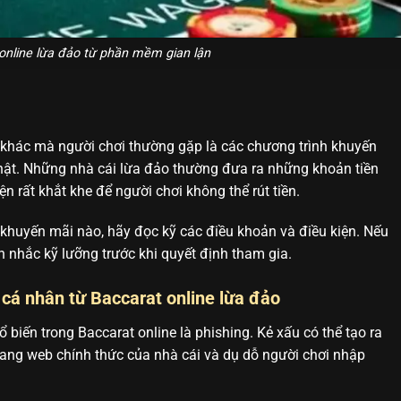
online lừa đảo từ phần mềm gian lận
khác mà người chơi thường gặp là các chương trình khuyến
thật. Những nhà cái lừa đảo thường đưa ra những khoản tiền
ện rất khắt khe để người chơi không thể rút tiền.
 khuyến mãi nào, hãy đọc kỹ các điều khoản và điều kiện. Nếu
n nhắc kỹ lưỡng trước khi quyết định tham gia.
 cá nhân từ Baccarat online lừa đảo
biến trong Baccarat online là phishing. Kẻ xấu có thể tạo ra
rang web chính thức của nhà cái và dụ dỗ người chơi nhập