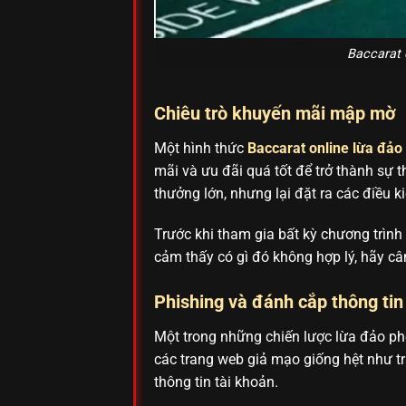
Baccarat 
Chiêu trò khuyến mãi mập mờ
Một hình thức
Baccarat online lừa đảo
mãi và ưu đãi quá tốt để trở thành sự 
thưởng lớn, nhưng lại đặt ra các điều ki
Trước khi tham gia bất kỳ chương trình
cảm thấy có gì đó không hợp lý, hãy câ
Phishing và đánh cắp thông tin
Một trong những chiến lược lừa đảo phổ 
các trang web giả mạo giống hệt như t
thông tin tài khoản.