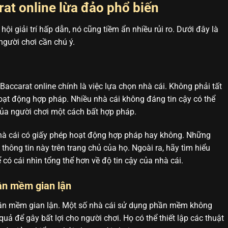
at online lừa đảo phổ biến
ội giải trí hấp dẫn, nó cũng tiềm ẩn nhiều rủi ro. Dưới đây là
người chơi cần chú ý.
Baccarat online chính là việc lựa chọn nhà cái. Không phải tất
ạt động hợp pháp. Nhiều nhà cái không đáng tin cậy có thể
 của người chơi một cách bất hợp pháp.
nhà cái có giấy phép hoạt động hợp pháp hay không. Những
 thông tin này trên trang chủ của họ. Ngoài ra, hãy tìm hiểu
có cái nhìn tổng thể hơn về độ tin cậy của nhà cái.
hần mềm gian lận
hần mềm gian lận. Một số nhà cái sử dụng phần mềm không
uả để gây bất lợi cho người chơi. Họ có thể thiết lập các thuật