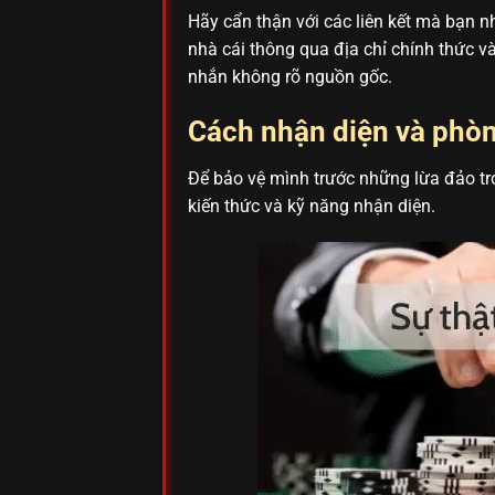
Hãy cẩn thận với các liên kết mà bạn 
nhà cái thông qua địa chỉ chính thức v
nhắn không rõ nguồn gốc.
Cách nhận diện và phòn
Để bảo vệ mình trước những lừa đảo tro
kiến thức và kỹ năng nhận diện.