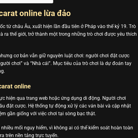
carat online lừa đảo
ốc từ châu Âu, xuất hiện lần đầu tiên ở Pháp vào thế kỷ 19. Trò
à ra thế giới, trở thành một trong những trò chơi được yêu thích
nhưng cơ bản vẫn giữ nguyên luật chơi: người chơi đặt cược
Người chơi” và “Nhà cái”. Mục tiêu của trò chơi là dự đoán tay
ng.
arat online
hực hiện qua trang web hoặc ứng dụng di động. Người chơi
ầu đặt cược. Hệ thống tự động xử lý các ván bài và cập nhật
ệm gần giống với việc chơi tại sòng bạc thật.
o nhiều mối nguy hiểm, vì không ai có thể kiểm soát hoàn toàn
ra trên nền tảng trực tuyến.