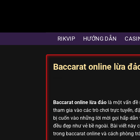
Chuyển
đến
nội
dung
RIKVIP
HƯỚNG DẪN
CASI
Baccarat online lừa đả
Baccarat online lừa đảo
là một vấn đề 
tham gia vào các trò chơi trực tuyến, đ
bị cuốn vào những lời mời gọi hấp dẫn 
đều đẹp như vẻ bề ngoài. Bài viết này 
trong baccarat online và cách phòng tr