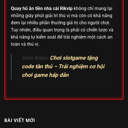
Quay hũ ăn tiền nhà cái Rikvip
không chỉ mang lại
những giây phút giải trí thú vị mà còn có khả năng
đem lại nhiều phần thưởng giá trị cho người chơi.
Tuy nhiên, điều quan trọng là phải có chiến lược và
khả năng tự kiểm soát để trải nghiệm một cách an
toàn và thú vị.
Xem thêm:
Chơi slotgame tặng
code tân thủ – Trải nghiệm cơ hội
chơi game hấp dẫn
BÀI VIẾT MỚI