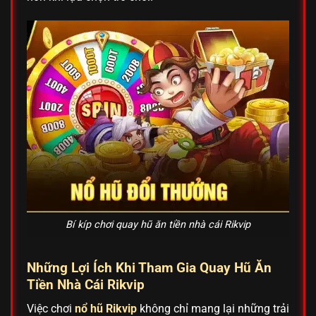
Bí kíp chơi quay hũ ăn tiền nhà cái Rikvip
Những Lợi Ích Khi Tham Gia Quay Hũ Ăn
Tiền Nhà Cái Rikvip
Việc chơi
nổ hũ Rikvip
không chỉ mang lại những trải