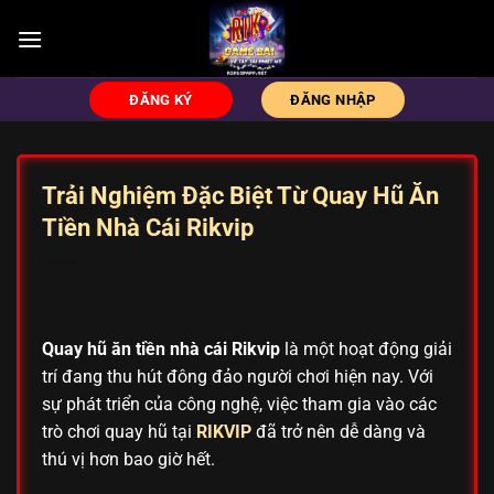
Chuyển
đến
nội
dung
ĐĂNG KÝ
ĐĂNG NHẬP
Trải Nghiệm Đặc Biệt Từ Quay Hũ Ăn
Tiền Nhà Cái Rikvip
Quay hũ ăn tiền nhà cái Rikvip
là một hoạt động giải
trí đang thu hút đông đảo người chơi hiện nay. Với
sự phát triển của công nghệ, việc tham gia vào các
trò chơi quay hũ tại
RIKVIP
đã trở nên dễ dàng và
thú vị hơn bao giờ hết.