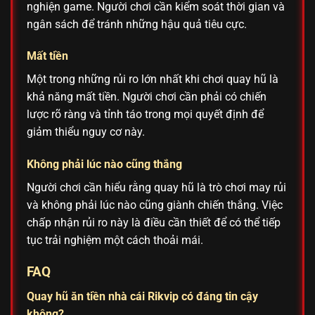
nghiện game. Người chơi cần kiểm soát thời gian và
ngân sách để tránh những hậu quả tiêu cực.
Mất tiền
Một trong những rủi ro lớn nhất khi chơi quay hũ là
khả năng mất tiền. Người chơi cần phải có chiến
lược rõ ràng và tỉnh táo trong mọi quyết định để
giảm thiểu nguy cơ này.
Không phải lúc nào cũng thắng
Người chơi cần hiểu rằng quay hũ là trò chơi may rủi
và không phải lúc nào cũng giành chiến thắng. Việc
chấp nhận rủi ro này là điều cần thiết để có thể tiếp
tục trải nghiệm một cách thoải mái.
FAQ
Quay hũ ăn tiền nhà cái Rikvip có đáng tin cậy
không?