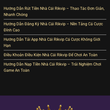
Hướng Dẫn Rút Tiền Nhà Cái Rikvip – Thao Tác Đơn Giản,
Nhanh Chóng
Hướng Dẫn Đăng Ký Nhà Cái Rikvip – Nền Tảng Cá Cược
Đỉnh Cao
Hướng Dẫn Tải App Nhà Cái Rikvip Cá Cược Không Giới
Hạn
Điều Khoản Điều Kiện Nhà Cái Rikvip Để Chơi An Toàn
Hướng Dẫn Nạp Tiền Nhà Cái Rikvip – Trải Nghiệm Chơi
Game An Toàn