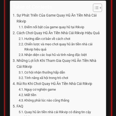
Table of Contents
Sự Phát Triển Của Game Quay Hũ Ăn Tiền Nhà Cái
Rikvip
Điểm nổi bật của game quay hũ tại Rikvip
Cách Chơi Quay Hũ Ăn Tiền Nhà Cái Rikvip Hiệu Quả
Hướng dẫn cơ bản về cách chơi
Chiến lược và mẹo chơi quay hũ ăn tiền nhà cái
Rikvip hiệu quả
Nhận diện các loại hũ và tính năng đặc biệt
Những Lợi Ích Khi Tham Gia Quay Hũ Ăn Tiền Nhà
Cái Rikvip
Cơ hội nhận thưởng hấp dẫn
Tính năng xã hội trong trò chơi
Rủi Ro Khi Chơi Quay Hũ Ăn Tiền Nhà Cái Rikvip
Nguy cơ nghiện game
Mất tiền
Không phải lúc nào cũng thắng
FAQ
Quay hũ ăn tiền nhà cái Rikvip có đáng tin cậy