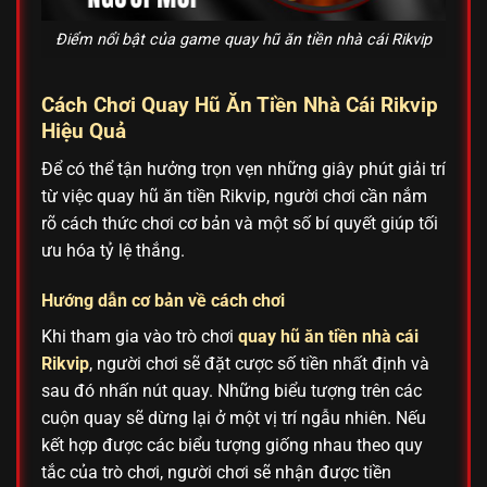
Điểm nổi bật của game quay hũ ăn tiền nhà cái Rikvip
Cách Chơi Quay Hũ Ăn Tiền Nhà Cái Rikvip
Hiệu Quả
Để có thể tận hưởng trọn vẹn những giây phút giải trí
từ việc quay hũ ăn tiền Rikvip, người chơi cần nắm
rõ cách thức chơi cơ bản và một số bí quyết giúp tối
ưu hóa tỷ lệ thắng.
Hướng dẫn cơ bản về cách chơi
Khi tham gia vào trò chơi
quay hũ ăn tiền nhà cái
Rikvip
, người chơi sẽ đặt cược số tiền nhất định và
sau đó nhấn nút quay. Những biểu tượng trên các
cuộn quay sẽ dừng lại ở một vị trí ngẫu nhiên. Nếu
kết hợp được các biểu tượng giống nhau theo quy
tắc của trò chơi, người chơi sẽ nhận được tiền