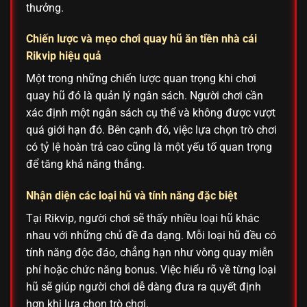
thưởng.
Chiến lược và mẹo chơi quay hũ ăn tiền nhà cái
Rikvip hiệu quả
Một trong những chiến lược quan trọng khi chơi
quay hũ đó là quản lý ngân sách. Người chơi cần
xác định một ngân sách cụ thể và không được vượt
quá giới hạn đó. Bên cạnh đó, việc lựa chọn trò chơi
có tỷ lệ hoàn trả cao cũng là một yếu tố quan trọng
để tăng khả năng thắng.
Nhận diện các loại hũ và tính năng đặc biệt
Tại Rikvip, người chơi sẽ thấy nhiều loại hũ khác
nhau với những chủ đề đa dạng. Mỗi loại hũ đều có
tính năng độc đáo, chẳng hạn như vòng quay miễn
phí hoặc chức năng bonus. Việc hiểu rõ về từng loại
hũ sẽ giúp người chơi dễ dàng đưa ra quyết định
hơn khi lựa chọn trò chơi.